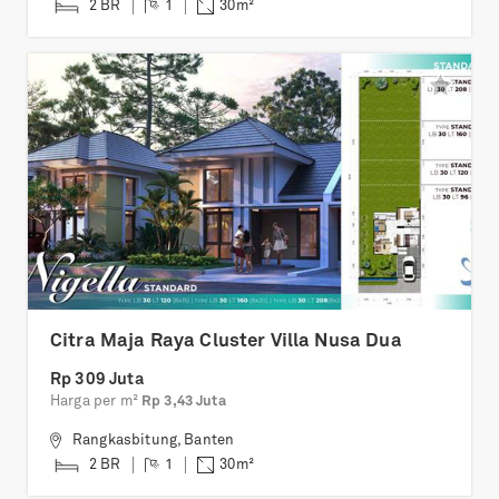
2 BR
1
30
m²
Citra Maja Raya Cluster Villa Nusa Dua
Rp 309 Juta
Harga per m²
Rp 3,43 Juta
Rangkasbitung
,
Banten
2 BR
1
30
m²