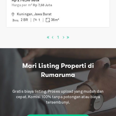
Rp 276,50 Juta
Harga per m²
Rp 7,68 Juta
Kuningan
,
Jawa Barat
2 BR
1
36
m²
1
Mari Listing Properti di
Rumaruma
Gratis biaya listing. Proses upload yang mudah dan
cepat. Komisi 100% tanpa potongan atau biaya
tersembunyi.